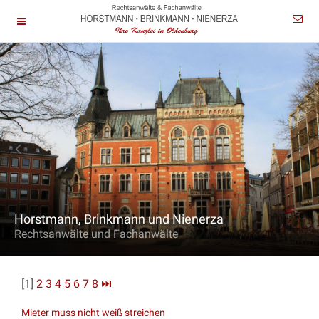
Horstmann, Brinkmann und Nienerza
Rechtsanwälte und Fachanwälte
[1]
2
3
4
5
6
7
8
⏭
Mieter muss nicht weiß streichen