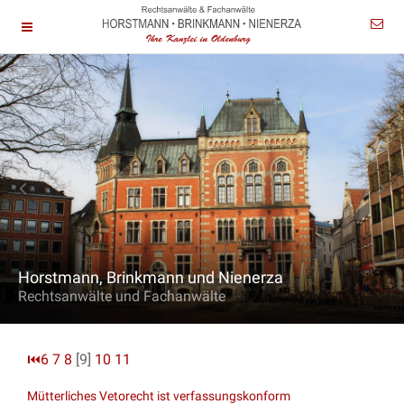
Horstmann, Brinkmann und Nienerza
Rechtsanwälte und Fachanwälte
⏮
6
7
8
[9]
10
11
Mütterliches Vetorecht ist verfassungskonform