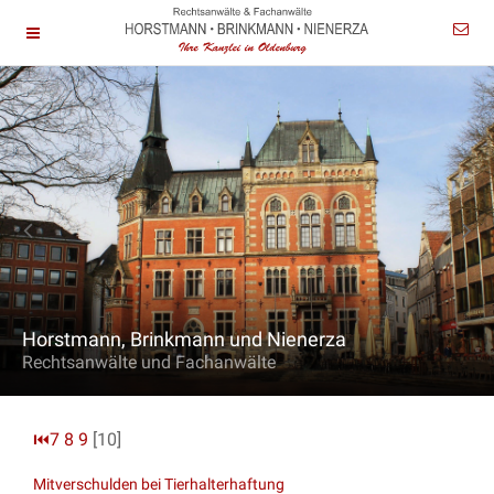
Horstmann, Brinkmann und Nienerza
Rechtsanwälte und Fachanwälte
⏮
7
8
9
[10]
Mitverschulden bei Tierhalterhaftung