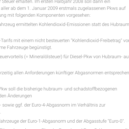
Steuer erhalten. Im ersten Halbjahr 2008 soll dann ein
g aller ab dem 1. Januar 2009 erstmals zugelassenen Pkws auf
rung mit folgenden Komponenten vorgesehen:
lfahrzeug ermittelten Kohlendioxid-Emissionen statt des Hubrau
Tarifs mit einem nicht besteuerten "Kohlendioxid-Freibetrag" vo
rme Fahrzeuge begünstigt.
uervorteils (= Mineralölsteuer) für Diesel-Pkw von Hubraum- au
rzeitig allen Anforderungen künftiger Abgasnormen entsprechen
Pkw soll die bisherige hubraum- und schadstoffbezogenen
enden Änderungen
- sowie ggf. der Euro-4-Abgasnorm im Verhältnis zur
.
ltfahrzeuge der Euro-1-Abgasnorm und der Abgasstufe "Euro-0".