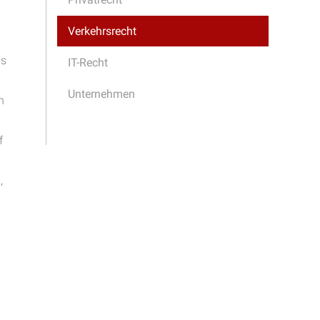
Verkehrsrecht
ms
IT-Recht
Unternehmen
n
f
,